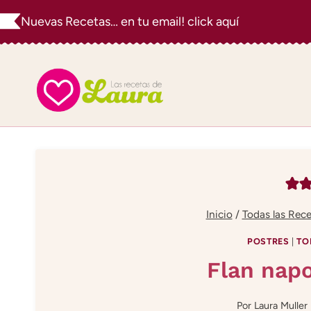
Saltar
Nuevas Recetas… en tu email! click aquí
al
contenido
Inicio
/
Todas las Rec
POSTRES
|
TO
Flan napo
Por
Laura Muller