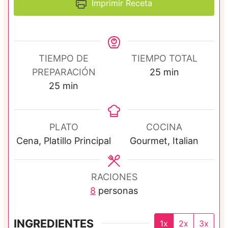
Imprimir Receta
TIEMPO DE
TIEMPO TOTAL
m
PREPARACIÓN
25
min
m
i
25
min
i
n
n
u
u
t
PLATO
COCINA
t
o
Cena, Platillo Principal
Gourmet, Italian
o
s
s
RACIONES
8
personas
INGREDIENTES
1x
2x
3x