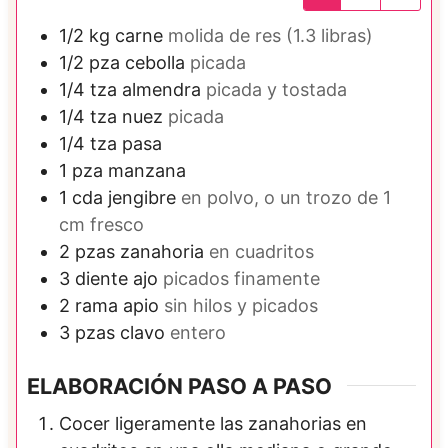
1/2
kg
carne
molida de res (1.3 libras)
1/2
pza
cebolla
picada
1/4
tza
almendra
picada y tostada
1/4
tza
nuez
picada
1/4
tza
pasa
1
pza
manzana
1
cda
jengibre
en polvo, o un trozo de 1
cm fresco
2
pzas
zanahoria
en cuadritos
3
diente
ajo
picados finamente
2
rama
apio
sin hilos y picados
3
pzas
clavo
entero
ELABORACIÓN PASO A PASO
Cocer ligeramente las zanahorias en