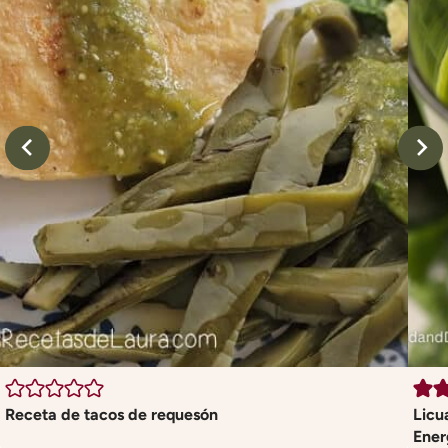
Receta de tacos de requesón
Licu
Ener