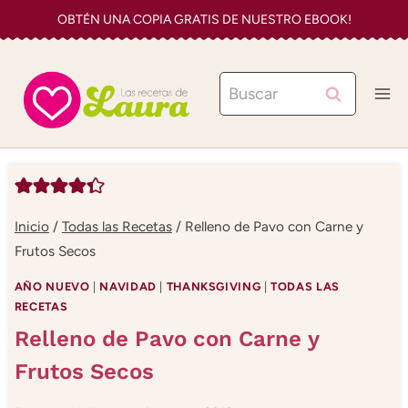
Saltar
OBTÉN UNA COPIA GRATIS DE NUESTRO EBOOK!
al
contenido
Buscar:
Inicio
/
Todas las Recetas
/
Relleno de Pavo con Carne y
Frutos Secos
AÑO NUEVO
|
NAVIDAD
|
THANKSGIVING
|
TODAS LAS
RECETAS
Relleno de Pavo con Carne y
Frutos Secos