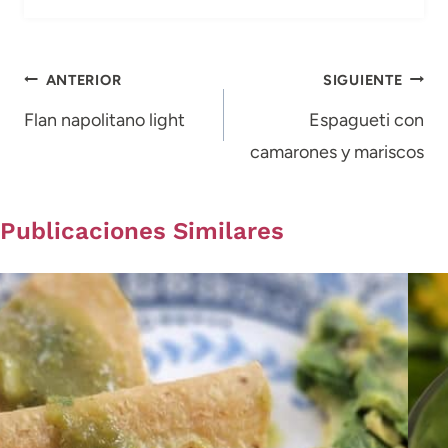
Navegación
ANTERIOR
SIGUIENTE
de
Flan napolitano light
Espagueti con
camarones y mariscos
entradas
Publicaciones Similares