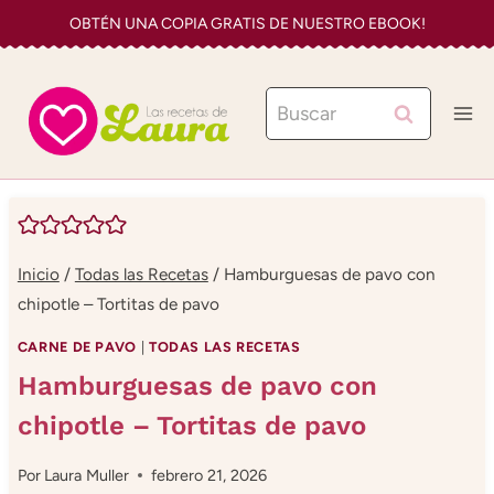
Saltar
OBTÉN UNA COPIA GRATIS DE NUESTRO EBOOK!
al
contenido
Buscar:
Inicio
/
Todas las Recetas
/
Hamburguesas de pavo con
chipotle – Tortitas de pavo
CARNE DE PAVO
|
TODAS LAS RECETAS
Hamburguesas de pavo con
chipotle – Tortitas de pavo
Por
Laura Muller
febrero 21, 2026