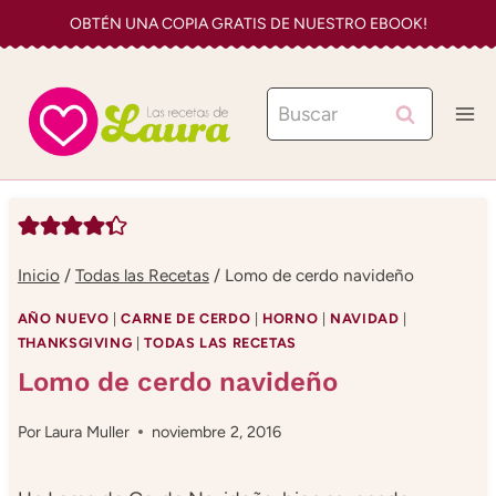
Saltar
OBTÉN UNA COPIA GRATIS DE NUESTRO EBOOK!
al
contenido
Buscar:
Inicio
/
Todas las Recetas
/
Lomo de cerdo navideño
AÑO NUEVO
|
CARNE DE CERDO
|
HORNO
|
NAVIDAD
|
THANKSGIVING
|
TODAS LAS RECETAS
Lomo de cerdo navideño
Por
Laura Muller
noviembre 2, 2016