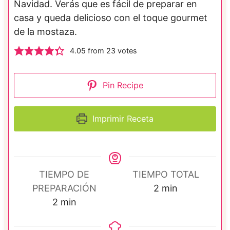
Navidad. Verás que es fácil de preparar en
casa y queda delicioso con el toque gourmet
de la mostaza.
4.05
from
23
votes
Pin Recipe
Imprimir Receta
TIEMPO DE
TIEMPO TOTAL
m
PREPARACIÓN
2
min
m
i
2
min
i
n
n
u