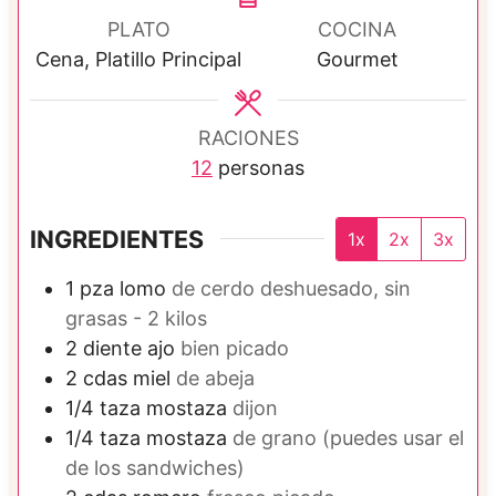
u
t
PLATO
COCINA
t
o
Cena, Platillo Principal
Gourmet
o
s
s
RACIONES
12
personas
INGREDIENTES
1x
2x
3x
1
pza
lomo
de cerdo deshuesado, sin
grasas - 2 kilos
2
diente
ajo
bien picado
2
cdas
miel
de abeja
1/4
taza
mostaza
dijon
1/4
taza
mostaza
de grano (puedes usar el
de los sandwiches)