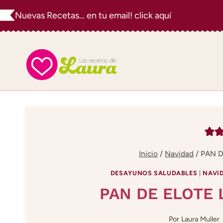
Saltar
Nuevas Recetas… en tu email! click aquí
al
contenido
Inicio
/
Navidad
/
PAN D
DESAYUNOS SALUDABLES
|
NAVI
PAN DE ELOTE 
Por
Laura Muller