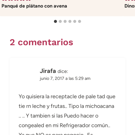
Panqué de plátano con avena
Dino
2 comentarios
Jirafa
dice:
junio 7, 2017 a las 5:29 am
Yo quisiera la receptacle de pale tad que
tie rn leche y frutas.. Tipo la michoacana
.. .. Y tambien si las Puedo hacer o
congealed en mi Refrigerador común..
Ya que NO es para negocio.. Es