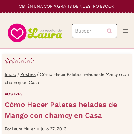
Saltar
OBTÉN UNA COPIA GRATIS DE NUESTRO EBOOK!
al
contenido
Buscar:
Inicio
/
Postres
/
Cómo Hacer Paletas heladas de Mango con
chamoy en Casa
POSTRES
Cómo Hacer Paletas heladas de
Mango con chamoy en Casa
Por
Laura Muller
julio 27, 2016