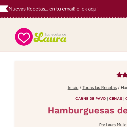
Saltar
Nuevas Recetas… en tu email! click aquí
al
contenido
Inicio
/
Todas las Recetas
/
Ha
CARNE DE PAVO
|
CENAS
|
Hamburguesas de
Por
Laura Mulle