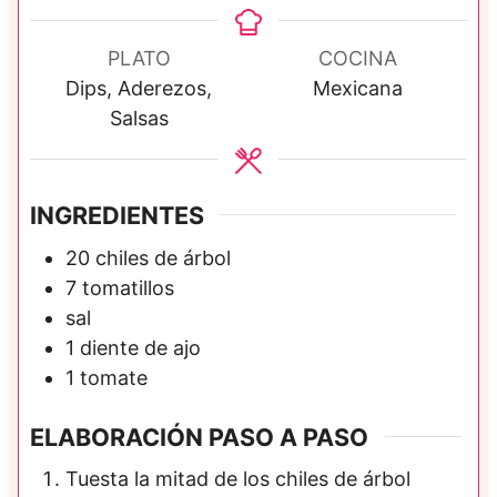
n
u
u
u
t
t
PLATO
COCINA
t
o
o
Dips, Aderezos,
Mexicana
o
s
s
Salsas
s
INGREDIENTES
20
chiles de árbol
7
tomatillos
sal
1
diente de
ajo
1
tomate
ELABORACIÓN PASO A PASO
Tuesta la mitad de los chiles de árbol