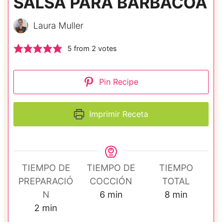
SALSA PARA BARBACOA
Laura Muller
5
from
2
votes
Pin Recipe
Imprimir Receta
TIEMPO DE
TIEMPO DE
TIEMPO
PREPARACIÓ
COCCIÓN
TOTAL
m
m
N
6
min
8
min
m
i
i
2
min
i
n
n