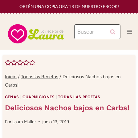
Saltar
OBTÉN UNA COPIA GRATIS DE NUESTRO EBOOK!
al
contenido
Buscar:
Inicio
/
Todas las Recetas
/
Deliciosos Nachos bajos en
Carbs!
CENAS
|
GUARNICIONES
|
TODAS LAS RECETAS
Deliciosos Nachos bajos en Carbs!
Por
Laura Muller
junio 13, 2019