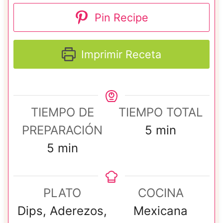
Pin Recipe
Imprimir Receta
TIEMPO DE
TIEMPO TOTAL
m
PREPARACIÓN
5
min
m
i
5
min
i
n
n
u
PLATO
COCINA
u
t
Dips, Aderezos,
Mexicana
t
o