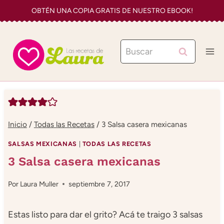
Saltar
OBTÉN UNA COPIA GRATIS DE NUESTRO EBOOK!
al
contenido
Buscar:
Inicio
/
Todas las Recetas
/
3 Salsa casera mexicanas
SALSAS MEXICANAS
|
TODAS LAS RECETAS
3 Salsa casera mexicanas
Por
Laura Muller
septiembre 7, 2017
Estas listo para dar el grito? Acá te traigo 3 salsas