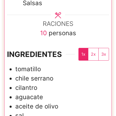
Salsas
o
s
s
RACIONES
10
personas
INGREDIENTES
1x
2x
3x
tomatillo
chile serrano
cilantro
aguacate
aceite de olivo
sal