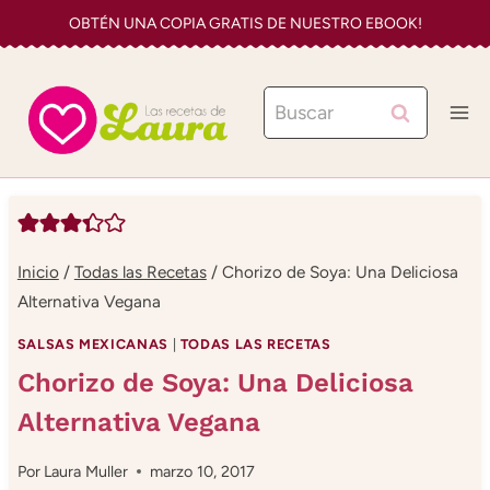
Saltar
OBTÉN UNA COPIA GRATIS DE NUESTRO EBOOK!
al
contenido
Buscar:
Inicio
/
Todas las Recetas
/
Chorizo de Soya: Una Deliciosa
Alternativa Vegana
SALSAS MEXICANAS
|
TODAS LAS RECETAS
Chorizo de Soya: Una Deliciosa
Alternativa Vegana
Por
Laura Muller
marzo 10, 2017