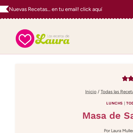
Saltar
Nuevas Recetas… en tu email! click aquí
al
contenido
Inicio
/
Todas las Recet
LUNCHS
|
TO
Masa de Sa
Por
Laura Mulle