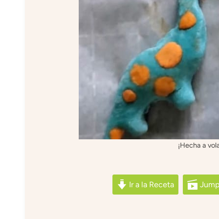
¡Hecha a vola
Ir a la Receta
Jump 