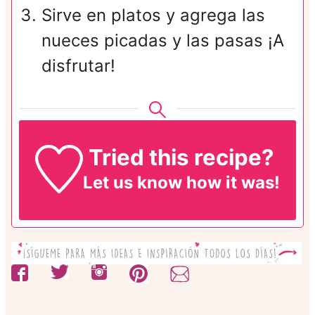
Sirve en platos y agrega las
nueces picadas y las pasas ¡A
disfrutar!
Tried this recipe?
Let us know
how it was!