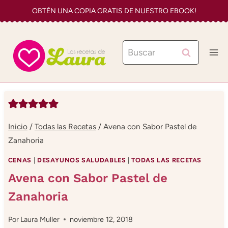
Saltar
OBTÉN UNA COPIA GRATIS DE NUESTRO EBOOK!
al
contenido
Buscar:
Inicio
/
Todas las Recetas
/
Avena con Sabor Pastel de
Zanahoria
CENAS
|
DESAYUNOS SALUDABLES
|
TODAS LAS RECETAS
Avena con Sabor Pastel de
Zanahoria
Por
Laura Muller
noviembre 12, 2018