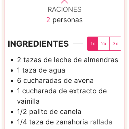
o
s
RACIONES
s
2
personas
INGREDIENTES
1x
2x
3x
2
tazas de
leche de almendras
1
taza de
agua
6
cucharadas de
avena
1
cucharada de
extracto de
vainilla
1/2
palito de canela
1/4
taza de
zanahoria
rallada