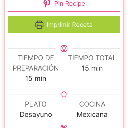
Pin Recipe
Imprimir Receta
TIEMPO DE
TIEMPO TOTAL
m
PREPARACIÓN
15
min
m
i
15
min
i
n
n
u
PLATO
COCINA
u
t
Desayuno
Mexicana
t
o