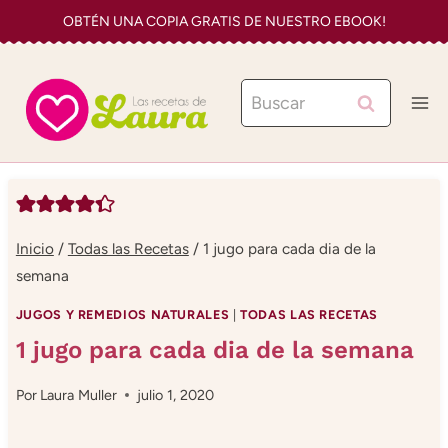
Saltar
OBTÉN UNA COPIA GRATIS DE NUESTRO EBOOK!
al
contenido
Buscar:
Inicio
/
Todas las Recetas
/
1 jugo para cada dia de la
semana
JUGOS Y REMEDIOS NATURALES
|
TODAS LAS RECETAS
1 jugo para cada dia de la semana
Por
Laura Muller
julio 1, 2020