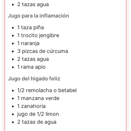
2
tazas
agua
Jugo para la inflamación
1
taza
piña
1
trocito
jengibre
1
naranja
3
pizcas de
cúrcuma
2
tazas
agua
1
rama
apio
Jugo del higado feliz
1/2
remolacha o betabel
1
manzana verde
1
zanahoria
jugo de 1/2 limon
2
tazas de
agua