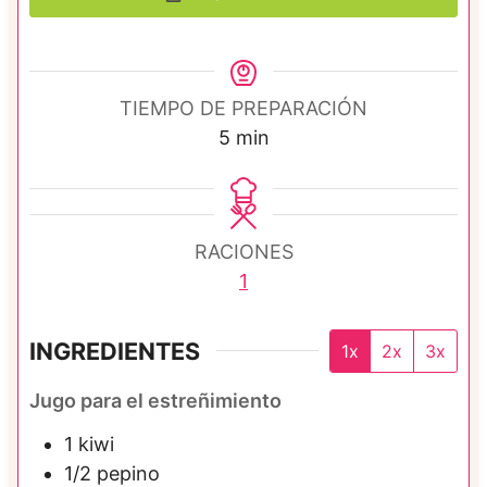
TIEMPO DE PREPARACIÓN
m
5
min
i
n
u
RACIONES
t
1
o
s
INGREDIENTES
1x
2x
3x
Jugo para el estreñimiento
1
kiwi
1/2
pepino