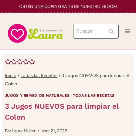
Saltar
OBTÉN UNA COPIA GRATIS DE NUESTRO EBOOK!
al
contenido
Buscar:
Inicio
/
Todas las Recetas
/
3 Jugos NUEVOS para limpiar el
Colon
JUGOS Y REMEDIOS NATURALES
|
TODAS LAS RECETAS
3 Jugos NUEVOS para limpiar el
Colon
Por
Laura Muller
abril 21, 2026