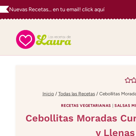
Saltar
Nuevas Recetas… en tu email! click aquí
al
contenido
Inicio
/
Todas las Recetas
/
Cebollitas Morada
RECETAS VEGETARIANAS
|
SALSAS M
Cebollitas Moradas Cur
y Llenas