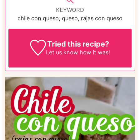
KEYWORD
chile con queso, queso, rajas con queso
Tried this recipe?
Let us know
how it was!