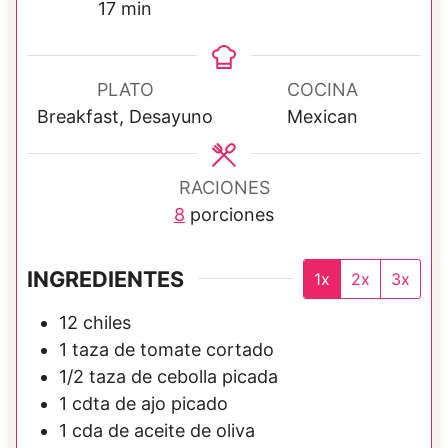
m
i
17
min
i
n
n
u
u
t
PLATO
COCINA
t
o
Breakfast, Desayuno
Mexican
o
s
s
RACIONES
8
porciones
INGREDIENTES
1x
2x
3x
12
chiles
1
taza de
tomate cortado
1/2
taza de
cebolla picada
1
cdta de
ajo picado
1
cda de
aceite de oliva