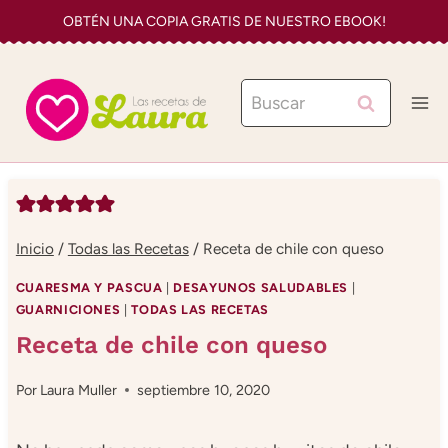
Saltar
OBTÉN UNA COPIA GRATIS DE NUESTRO EBOOK!
al
contenido
Buscar:
Inicio
/
Todas las Recetas
/
Receta de chile con queso
CUARESMA Y PASCUA
|
DESAYUNOS SALUDABLES
|
GUARNICIONES
|
TODAS LAS RECETAS
Receta de chile con queso
Por
Laura Muller
septiembre 10, 2020