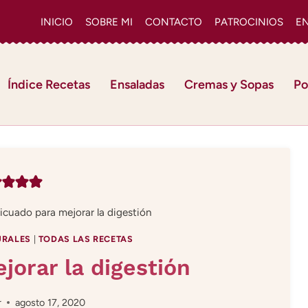
INICIO
SOBRE MI
CONTACTO
PATROCINIOS
E
Índice Recetas
Ensaladas
Cremas y Sopas
Po
icuado para mejorar la digestión
URALES
|
TODAS LAS RECETAS
jorar la digestión
r
agosto 17, 2020