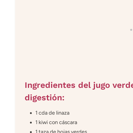
Ingredientes del jugo verd
digestión:
1 cda de linaza
1 kiwi con cáscara
1 taza de hojas verdes