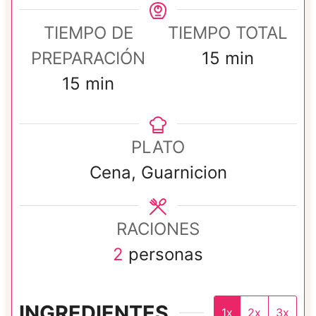
TIEMPO DE
TIEMPO TOTAL
m
PREPARACIÓN
15
min
m
i
15
min
i
n
n
u
PLATO
u
t
Cena, Guarnicion
t
o
o
s
RACIONES
s
2
personas
INGREDIENTES
1x
2x
3x