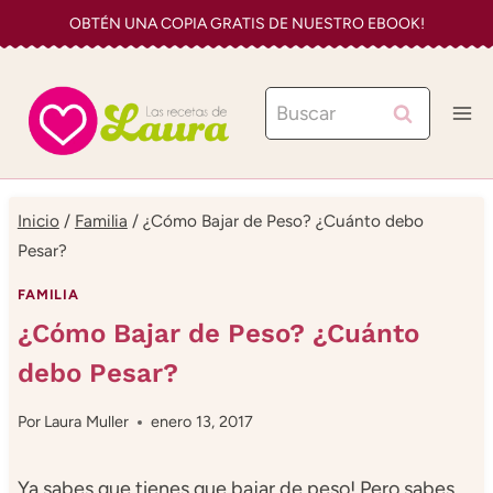
Saltar
OBTÉN UNA COPIA GRATIS DE NUESTRO EBOOK!
al
contenido
Buscar:
Inicio
/
Familia
/
¿Cómo Bajar de Peso? ¿Cuánto debo
Pesar?
FAMILIA
¿Cómo Bajar de Peso? ¿Cuánto
debo Pesar?
Por
Laura Muller
enero 13, 2017
Ya sabes que tienes que bajar de peso! Pero sabes