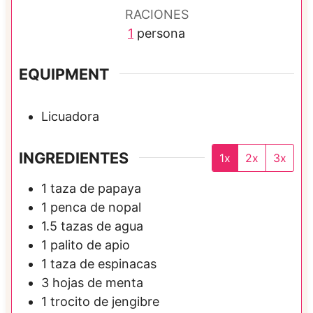
RACIONES
t
1
persona
o
s
EQUIPMENT
Licuadora
INGREDIENTES
1x
2x
3x
1
taza de
papaya
1
penca de
nopal
1.5
tazas de
agua
1
palito de
apio
1
taza de
espinacas
3
hojas de
menta
1
trocito de
jengibre