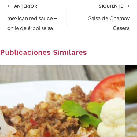
Navegación
ANTERIOR
SIGUIENTE
de
mexican red sauce –
Salsa de Chamoy
chile de árbol salsa
Casera
entradas
Publicaciones Similares