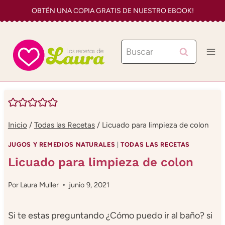
Saltar
OBTÉN UNA COPIA GRATIS DE NUESTRO EBOOK!
al
contenido
Buscar:
Inicio
/
Todas las Recetas
/
Licuado para limpieza de colon
JUGOS Y REMEDIOS NATURALES
|
TODAS LAS RECETAS
Licuado para limpieza de colon
Por
Laura Muller
junio 9, 2021
Si te estas preguntando ¿Cómo puedo ir al baño? si