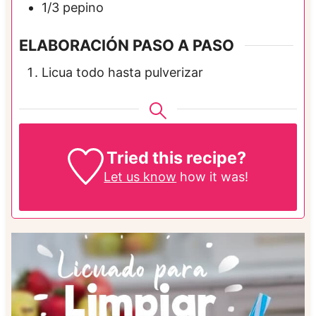
1/3
pepino
ELABORACIÓN PASO A PASO
Licua todo hasta pulverizar
Tried this recipe?
Let us know
how it was!