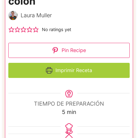
colon
Laura Muller
No ratings yet
Pin Recipe
Imprimir Receta
TIEMPO DE PREPARACIÓN
m
5
min
i
n
u