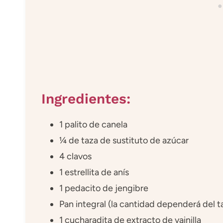
Ingredientes:
1 palito de canela
¼ de taza de sustituto de azúcar
4 clavos
1 estrellita de anís
1 pedacito de jengibre
Pan integral (la cantidad dependerá del 
1 cucharadita de extracto de vainilla