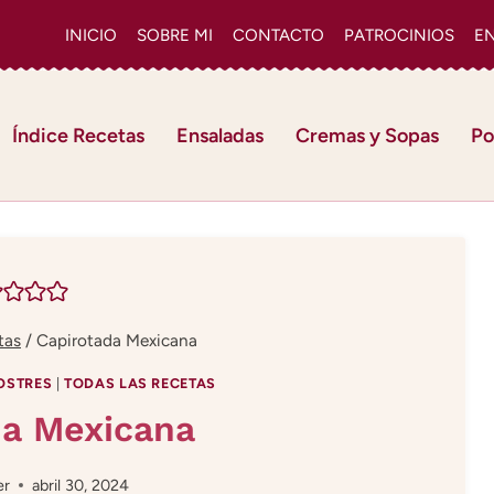
INICIO
SOBRE MI
CONTACTO
PATROCINIOS
E
Índice Recetas
Ensaladas
Cremas y Sopas
Po
tas
/
Capirotada Mexicana
OSTRES
|
TODAS LAS RECETAS
da Mexicana
er
abril 30, 2024