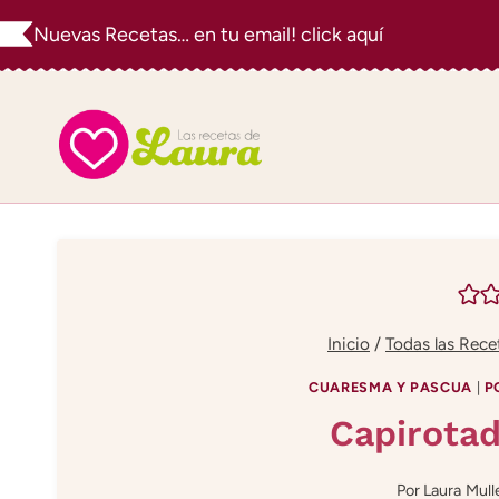
Saltar
Nuevas Recetas… en tu email! click aquí
al
contenido
Inicio
/
Todas las Rece
CUARESMA Y PASCUA
|
P
Capirota
Por
Laura Mull