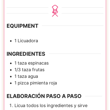
i
n
u
t
EQUIPMENT
o
s
1 Licuadora
INGREDIENTES
1
taza
espinacas
1/3
taza
frutas
1
taza
agua
1
pizca
pimienta roja
ELABORACIÓN PASO A PASO
Licua todos los ingredientes y sirve