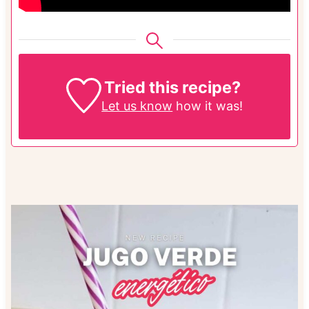
Tried this recipe?
Let us know
how it was!