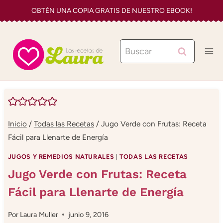
Saltar
OBTÉN UNA COPIA GRATIS DE NUESTRO EBOOK!
al
contenido
Buscar:
Inicio
/
Todas las Recetas
/
Jugo Verde con Frutas: Receta
Fácil para Llenarte de Energía
JUGOS Y REMEDIOS NATURALES
|
TODAS LAS RECETAS
Jugo Verde con Frutas: Receta
Fácil para Llenarte de Energía
Por
Laura Muller
junio 9, 2016