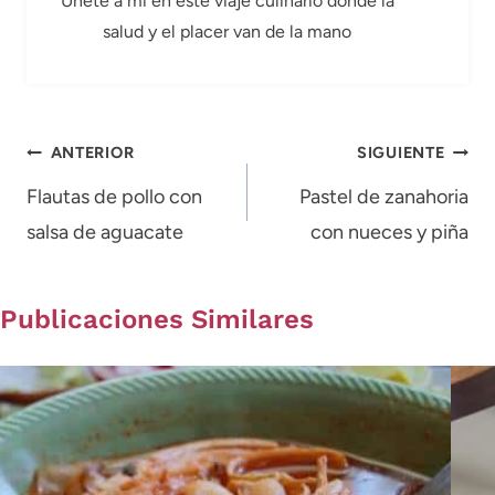
Únete a mí en este viaje culinario donde la
salud y el placer van de la mano
Navegación
ANTERIOR
SIGUIENTE
de
Flautas de pollo con
Pastel de zanahoria
salsa de aguacate
con nueces y piña
entradas
Publicaciones Similares