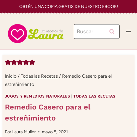
Saltar
OBTÉN UNA COPIA GRATIS DE NUESTRO EBOOK!
al
contenido
Buscar:
Inicio
/
Todas las Recetas
/
Remedio Casero para el
estreñimiento
JUGOS Y REMEDIOS NATURALES
|
TODAS LAS RECETAS
Remedio Casero para el
estreñimiento
Por
Laura Muller
mayo 5, 2021