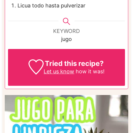
Licua todo hasta pulverizar
KEYWORD
jugo
Tried this recipe?
Let us know
how it was!