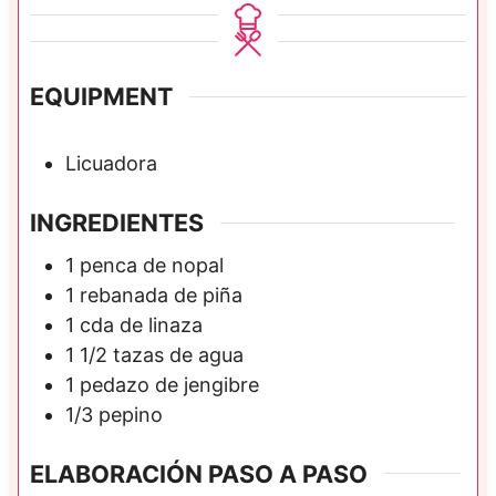
n
u
t
EQUIPMENT
o
Licuadora
INGREDIENTES
1
penca de
nopal
1
rebanada de
piña
1
cda de
linaza
1 1/2
tazas de
agua
1
pedazo de
jengibre
1/3
pepino
ELABORACIÓN PASO A PASO