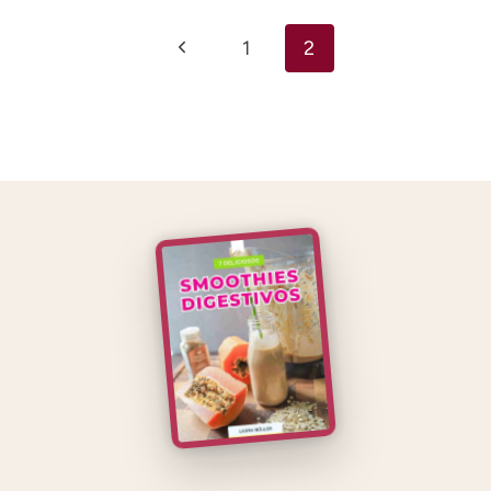
Navegación
Página
1
2
de
anterior
página