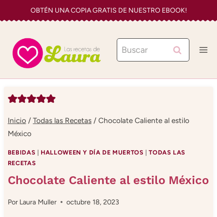
Saltar
OBTÉN UNA COPIA GRATIS DE NUESTRO EBOOK!
al
contenido
Buscar:
Inicio
/
Todas las Recetas
/
Chocolate Caliente al estilo
México
BEBIDAS
|
HALLOWEEN Y DÍA DE MUERTOS
|
TODAS LAS
RECETAS
Chocolate Caliente al estilo México
Por
Laura Muller
octubre 18, 2023