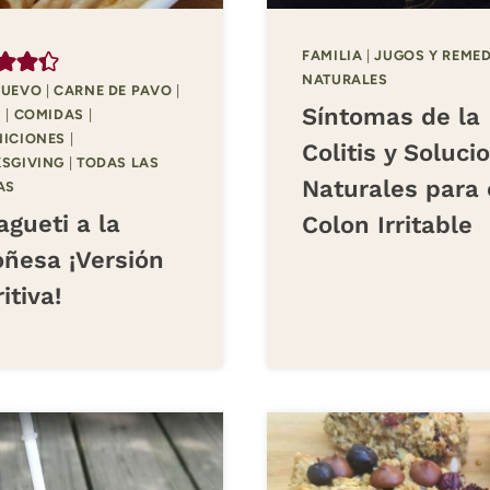
FAMILIA
|
JUGOS Y REME
NATURALES
NUEVO
|
CARNE DE PAVO
|
Síntomas de la
S
|
COMIDAS
|
ICIONES
|
Colitis y Soluci
SGIVING
|
TODAS LAS
Naturales para 
AS
gueti a la
Colon Irritable
oñesa ¡Versión
itiva!