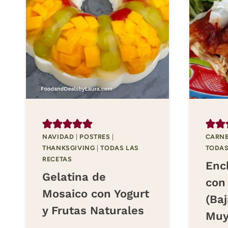
NAVIDAD
|
POSTRES
|
CARNE
THANKSGIVING
|
TODAS LAS
TODAS
RECETAS
Enc
Gelatina de
con 
Mosaico con Yogurt
(Baj
y Frutas Naturales
Muy